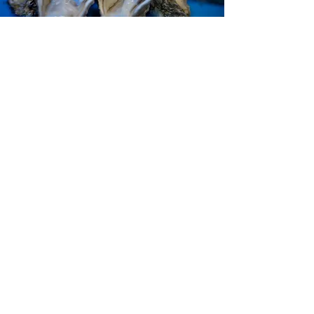
La base di ogni nostro piatto è il
miglior ingrediente scelto con
cura.